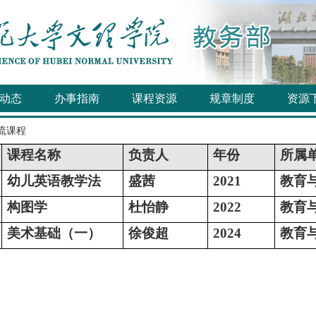
动态
办事指南
课程资源
规章制度
资源
流课程
课程名称
负责人
年份
所属
幼儿英语教学法
盛茜
2021
教育
构图学
杜怡静
2022
教育
美术基础（一）
徐俊超
2024
教育