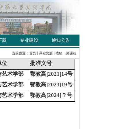
下载
专业建设
通知公告
当前位置：
首页
课程资源
省级一流课程
单位
批准文号
与艺术学部
鄂教高
[2021]14
号
与艺术学部
鄂教高
[2023]19
号
与艺术学部
鄂教高
[2024]
？号