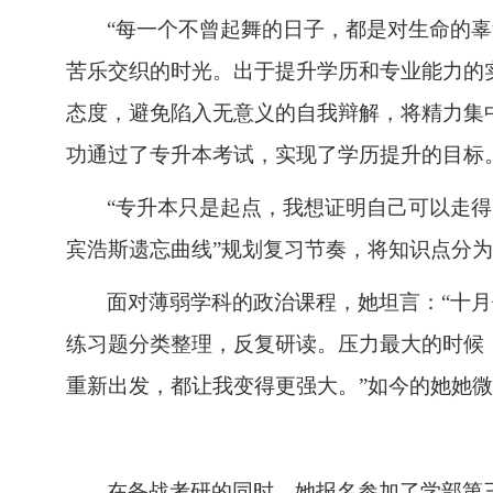
“
每一个不曾起舞的日子，都是对生命的辜
苦乐交织的时光
。出于提升学历和专业能力的
态度，避免陷入无意义的自我辩解，将精力集
功通过了专升本考试，实现了学历提升的目标
“
专升本只是起点，我想证明自己可以走得
宾浩斯遗忘曲线
”
规划复习节奏，将知识点分为
面对薄弱学科的政治课程，她坦言：
“
十月
练习题分类整理，反复研读。压力最大的时候
重新出发，都让我变得更强大。
”
如今的她
她微
在备战考研的同时，她报名参加了学部第