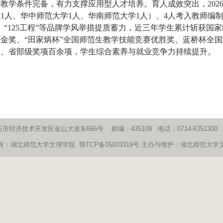
教学条件完备，有力支撑应用型人才培养。育人成效突出，202
1人、华中师范大学1人、华南师范大学1人）、4人考入教师编制
、“125工程”等品牌学风举措提质蓄力，近三年学生累计斩获国
金奖、“田家炳杯”全国师范生教学技能竞赛优胜奖、蓝桥杯全
）、省部级奖项百余项，学生综合素养与就业竞争力持续提升。
济技术开发区金山大道东666号 邮编：435109 电话：0714-6351300 传真
有：湖北师范大学文理学院 鄂TCP备05003319号 主办与维护：湖北师范大学