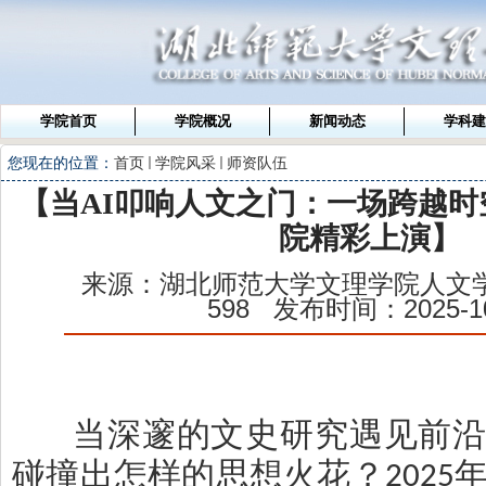
学院首页
学院概况
新闻动态
学科建
您现在的位置：
首页
学院风采
师资队伍
【当AI叩响人文之门：一场跨越
院精彩上演】
来源：湖北师范大学文理学院人文
598
发布时间：2025-10
当深邃的文史研究遇见前
碰撞出怎样的思想火花？
2025