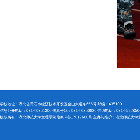
学校地址：湖北省黄石市经济技术开发区金山大道东666号 邮编：435109
信息公开电话：0714-6351300 传真号码：0714-6350826 信访电话：0714-522856
版权所有：湖北师范大学文理学院 鄂ICP备17017600号 主办与维护：湖北师范大